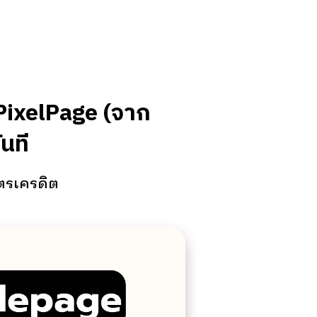
 PixelPage (จาก
นที
ตรเครดิต