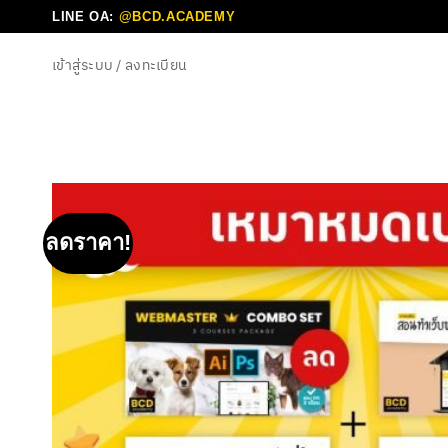
ข้าม
LINE OA:
@BCD.ACADEMY
ไป
เข้าสู่ระบบ / ลงทะเบียน
ยัง
เนื้อหา
ลดราคา!