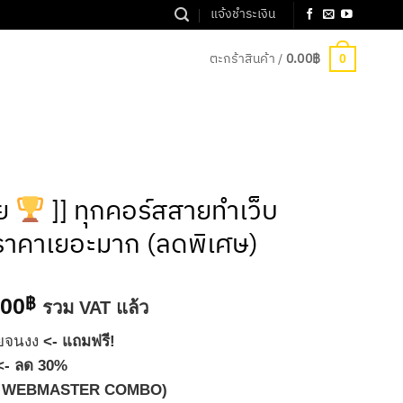
แจ้งชำระเงิน
ตะกร้าสินค้า /
0.00
฿
0
บย
]] ทุกคอร์สสายทำเว็บ
ดราคาเยอะมาก (ลดพิเศษ)
al
Current
.00
฿
รวม VAT แล้ว
price
ายจนงง
<- แถมฟรี!
is:
<- ลด 30%
0.00฿.
8,302.00฿.
พ็ค WEBMASTER COMBO)