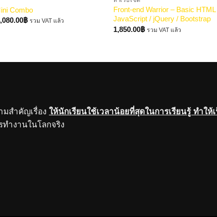
ทำเว็บไซต์
Front-end Warrior – Basic HTML 
Mini Combo
JavaScript / jQuery / Bootstrap
riginal
Current
,080.00
฿
รวม VAT แล้ว
rice
price
1,850.00
฿
รวม VAT แล้ว
as:
is:
,880.00฿.
4,080.00฿.
ามสำคัญเรื่อง
ให้นักเรียนใช้เวลาน้อยที่สุดในการเรียนรู้ ทำให้
การทำงานในโลกจริง