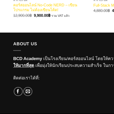
ทำเว็บไซต์
ทำเว็บไซต์
คอร์สออนไลน์ No-Code NERD – เขียน
Full-Stack 
โปรแกรม ไม่ต้องเขียนโค้ด!
O
4,880.00
฿
4
p
Original
Current
12,900.00
฿
9,900.00
฿
รวม VAT แล้ว
w
price
price
4
was:
is:
12,900.00฿.
9,900.00฿.
ABOUT US
BCD Academy
เป็นโรงเรียน/คอร์สออนไลน์ โดยให้คว
ให้มากที่สุด
เพื่อมุ่งให้นักเรียนประสบความสำเร็จ ใน
ติดต่อเราได้ที่: