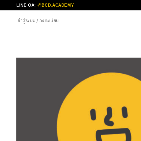
ข้าม
LINE OA:
@BCD.ACADEMY
ไป
เข้าสู่ระบบ / ลงทะเบียน
ยัง
เนื้อหา