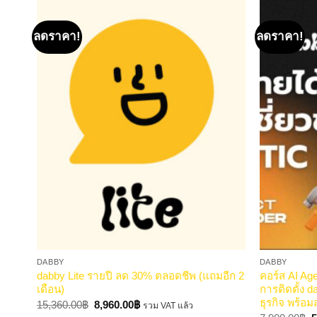
ลดราคา!
ลดราคา!
DABBY
DABBY
dabby Lite รายปี ลด 30% ตลอดชีพ (แถมอีก 2
คอร์ส AI Age
เดือน)
การติดตั้ง d
ธุรกิจ พร้อม
Original
Current
15,360.00
฿
8,960.00
฿
รวม VAT แล้ว
price
price