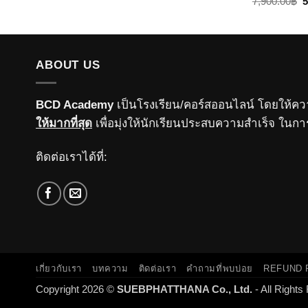
O
7,900.00
฿
5
was:
is:
p
15,360.00฿.
8,960.00฿.
w
7
ABOUT US
BCD Academy
เป็นโรงเรียน/คอร์สออนไลน์ โดยให้คว
ให้มากที่สุด
เพื่อมุ่งให้นักเรียนประสบความสำเร็จ ใน
ติดต่อเราได้ที่:
เกี่ยวกับเรา
บทความ
ติดต่อเรา
คำถามที่พบบ่อย
REFUND 
Copyright 2026 ©
SUEBPHATTHANA Co., Ltd.
- All Rights