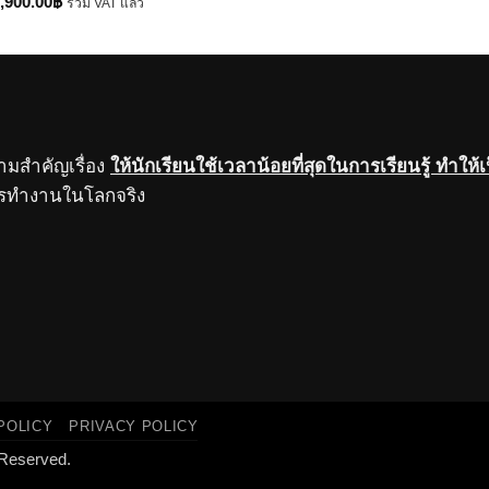
riginal
Current
,900.00
฿
รวม VAT แล้ว
rice
price
as:
is:
,900.00฿.
5,900.00฿.
ามสำคัญเรื่อง
ให้นักเรียนใช้เวลาน้อยที่สุดในการเรียนรู้ ทำให้
การทำงานในโลกจริง
POLICY
PRIVACY POLICY
 Reserved.