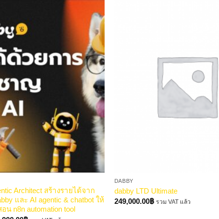
DABBY
ntic Architect สร้างรายได้จาก
dabby LTD Ultimate
abby และ AI agentic & chatbot ให้
249,000.00
฿
รวม VAT แล้ว
สอน n8n automation tool