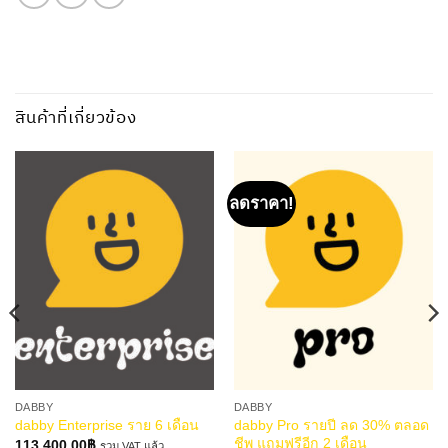
สินค้าที่เกี่ยวข้อง
ลดราคา!
DABBY
DABBY
dabby Pro รายปี ลด 30% ตลอด
dabby Enterprise ราย 6 เดือน
ชีพ แถมฟรีอีก 2 เดือน
113,400.00
฿
รวม VAT แล้ว