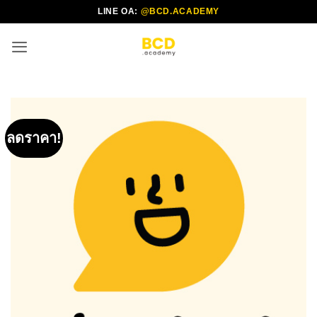
ข้าม
LINE OA:
@BCD.ACADEMY
ไป
ยัง
เนื้อหา
ลดราคา!