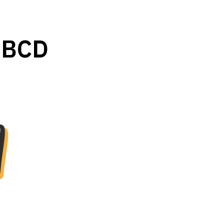
จ BCD