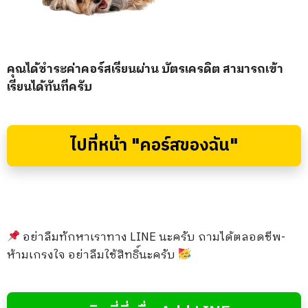
คุณได้ชำระค่าคอร์สเรียนผ่าน บัตรเครดิต สามารถเข้า
เรียนได้ทันทีครับ
ไปที่หน้า "คอร์สของฉัน"
อย่าลืมทักหาเราทาง LINE นะครับ ถามได้ตลอดชีพ-
ห้ามเกรงใจ อย่าลืมใช้สิทธิ์นะครับ